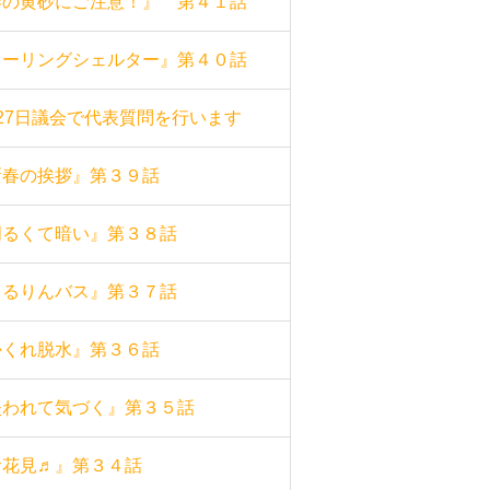
春の黄砂にご注意！』 第４１話
クーリングシェルター』第４０話
27日議会で代表質問を行います
新春の挨拶』第３９話
明るくて暗い』第３８話
くるりんバス』第３７話
かくれ脱水』第３６話
失われて気づく』第３５話
お花見♬』第３４話