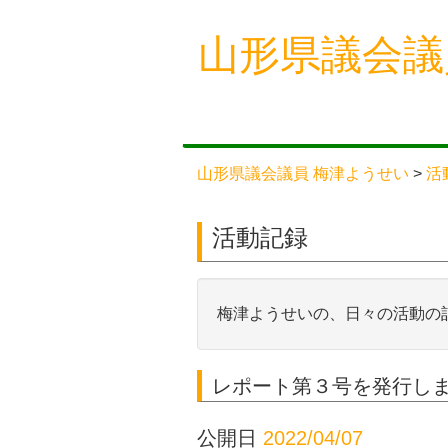
Skip
山形県議会議
to
content
山形県議会議員 梅津ようせい
>
活
活動記録
梅津ようせいの、日々の活動の
レポート第３号を発行し
公開日
2022/04/07