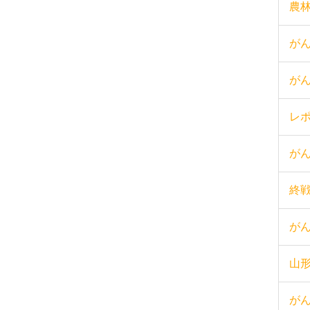
農
が
が
レ
が
終
が
山
が