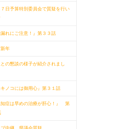
月７日予算特別委員会で質疑を行い
す
油漏れにご注意！』第３３話
賀新年
生との懇談の様子が紹介されまし
。
毒キノコには御用心』第３１話
認知症は早めの治療が肝心！』 第
話
イブ中継 県議会質疑