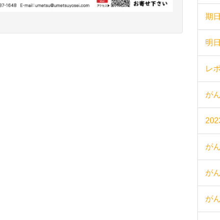
期
明日
レ
が
20
が
が
が