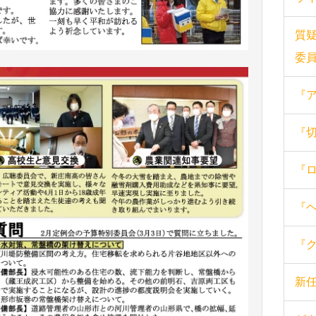
質
委
『
『切
『
『
『
新