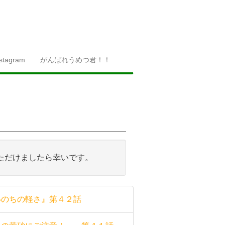
nstagram
がんばれうめつ君！！
ただけましたら幸いです。
いのちの軽さ』第４２話