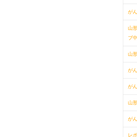
が
山
ブ
山
が
が
山
が
レ