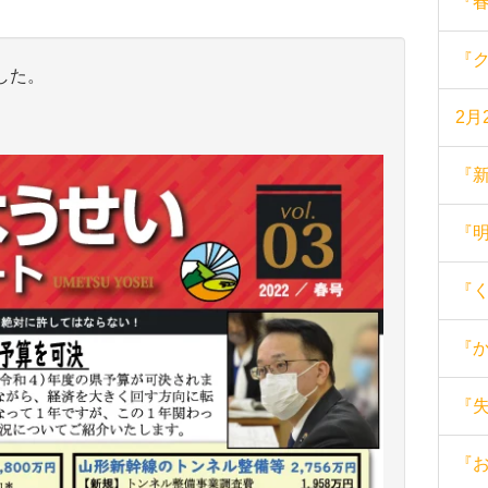
『
『
した。
2月
『
『
『
『
『
『