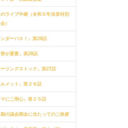
疑のライブ中継（令和５年決算特別
員会）
アンダーパス！』第29話
替が重要』第28話
ローリングストック』第27話
ヘルメット』第２６話
クマにご用心』第２５話
任期の議会開会に当たってのご挨拶