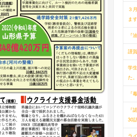
３
ま
『
謹
学
た
『
『
30
ラ