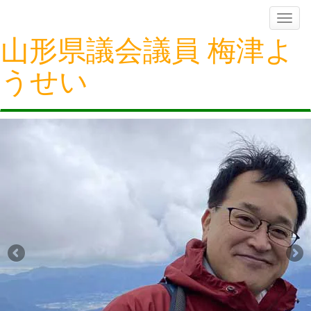
Skip
Toggle
navigation
to
山形県議会議員 梅津よ
content
うせい