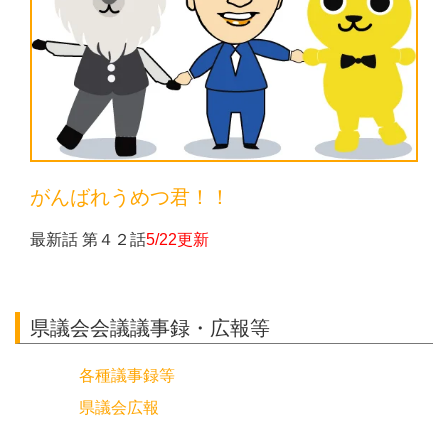
がんばれうめつ君！！
最新話 第４２話
5/22更新
県議会会議議事録・広報等
各種議事録等
県議会広報