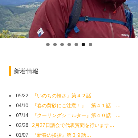
新着情報
05/22
『いのちの軽さ』第４２話…
04/10
『春の黄砂にご注意！』 第４１話 …
07/14
『クーリングシェルター』第４０話 …
02/26
2月27日議会で代表質問を行います…
01/07
『新春の挨拶』第３９話…