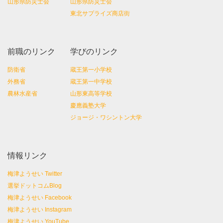
山形県防災士会
山形県防災士会
東北サプライズ商店街
前職のリンク
学びのリンク
防衛省
蔵王第一小学校
外務省
蔵王第一中学校
農林水産省
山形東高等学校
慶應義塾大学
ジョージ・ワシントン大学
情報リンク
梅津ようせい Twitter
選挙ドットコムBlog
梅津ようせい Facebook
梅津ようせい Instagram
梅津ようせい YouTube