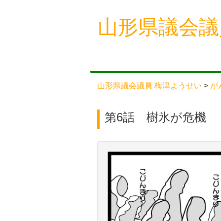
Skip
山形県議会議
to
content
山形県議会議員 梅津ようせい
>
が
第6話 樹氷が危機