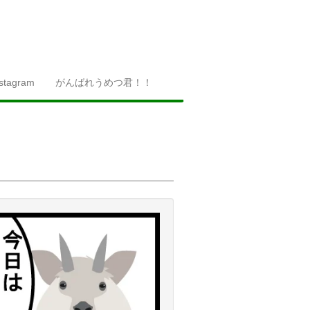
nstagram
がんばれうめつ君！！