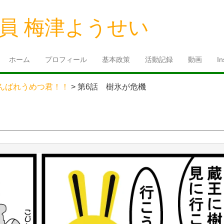
員 梅津ようせい
ホーム
プロフィール
基本政策
活動記録
動画
I
んばれうめつ君！！
>
第6話 樹氷が危機