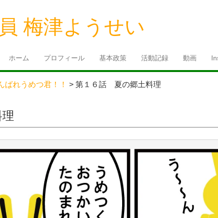
員 梅津ようせい
ホーム
プロフィール
基本政策
活動記録
動画
I
んばれうめつ君！！
>
第１６話 夏の郷土料理
料理