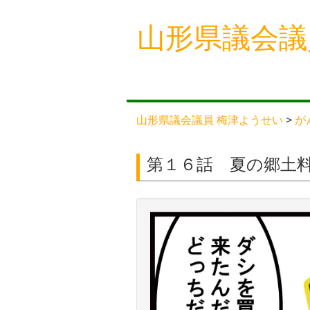
Skip
山形県議会議
to
content
山形県議会議員 梅津ようせい
>
が
第１６話 夏の郷土