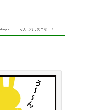
nstagram
がんばれうめつ君！！