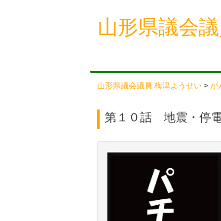
Skip
山形県議会議
to
content
山形県議会議員 梅津ようせい
>
が
第１０話 地震・停