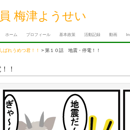
員 梅津ようせい
ホーム
プロフィール
基本政策
活動記録
動画
I
んばれうめつ君！！
>
第１０話 地震・停電！！
電！！